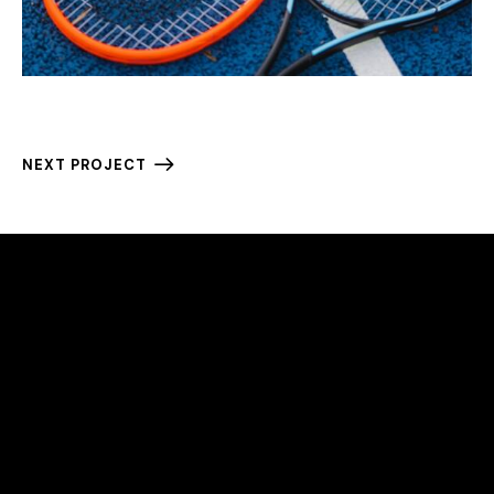
NEXT PROJECT
HELLO, WE ARE PADEL TRIPS FOR YOU
We don’t only offer you trips but also offer you
memories
OFFICE
Nottingham NG2 3HJ, UK
info@padeltrips4u.com